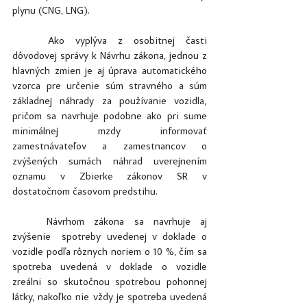
plynu (CNG, LNG).
	Ako vyplýva z osobitnej časti 
dôvodovej správy k Návrhu zákona, jednou z 
hlavných zmien je aj úprava automatického 
vzorca pre určenie súm stravného a súm 
základnej náhrady za používanie vozidla, 
pričom sa navrhuje podobne ako pri sume 
minimálnej mzdy informovať 
zamestnávateľov a zamestnancov o 
zvýšených sumách náhrad uverejnením 
oznamu v Zbierke zákonov SR v 
dostatočnom časovom predstihu.
	Návrhom zákona sa navrhuje aj 
zvýšenie  spotreby uvedenej v doklade o 
vozidle podľa rôznych noriem o 10 %, čím sa 
spotreba uvedená v doklade o vozidle 
zreálni so skutočnou spotrebou pohonnej 
látky, nakoľko nie vždy je spotreba uvedená 