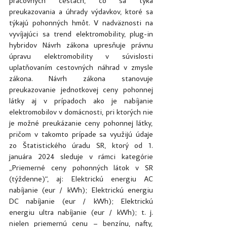
pracovných cestách, čo sa týka 
preukazovania a úhrady výdavkov, ktoré sa 
týkajú pohonných hmôt. V nadväznosti na 
vyvíjajúci sa trend elektromobility, plug-in 
hybridov Návrh zákona upresňuje právnu 
úpravu elektromobility v súvislosti 
uplatňovaním cestovných náhrad v zmysle 
zákona. Návrh zákona stanovuje 
preukazovanie jednotkovej ceny pohonnej 
látky aj v prípadoch ako je nabíjanie 
elektromobilov v domácnosti, pri ktorých nie 
je možné preukázanie ceny pohonnej látky, 
pričom v takomto prípade sa využijú údaje 
zo Štatistického úradu SR, ktorý od 1. 
januára 2024 sleduje v rámci kategórie 
„Priemerné ceny pohonných látok v SR 
(týždenne)“, aj: Elektrickú energiu AC 
nabíjanie (eur / kWh); Elektrickú energiu 
DC nabíjanie (eur / kWh); Elektrickú 
energiu ultra nabíjanie (eur / kWh); t. j. 
nielen priemernú cenu – benzínu, nafty, 