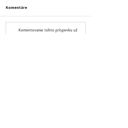
Komentáre
Komentovanie tohto príspevku už
nie je k dispozícii. Pre viac
informácií kontaktujte vlastníka
stránky.
Kontaktujte nás
02 54 431 117
office@vislegis.sk