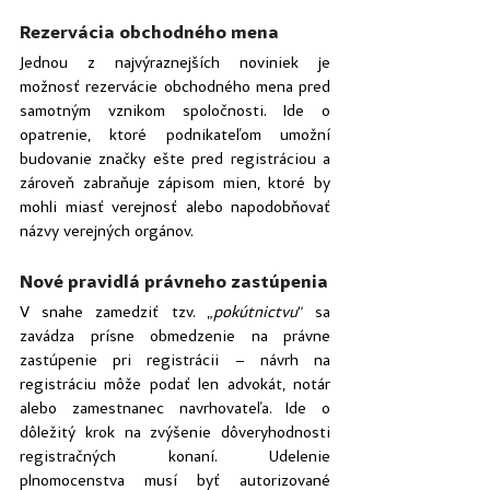
Rezervácia obchodného mena
Jednou z najvýraznejších noviniek je 
možnosť rezervácie obchodného mena pred 
samotným vznikom spoločnosti. Ide o 
opatrenie, ktoré podnikateľom umožní 
budovanie značky ešte pred registráciou a 
zároveň zabraňuje zápisom mien, ktoré by 
mohli miasť verejnosť alebo napodobňovať 
názvy verejných orgánov.
Nové pravidlá právneho zastúpenia
V snahe zamedziť tzv. „
pokútnictvu
“ sa 
zavádza prísne obmedzenie na právne 
zastúpenie pri registrácii – návrh na 
registráciu môže podať len advokát, notár 
alebo zamestnanec navrhovateľa. Ide o 
dôležitý krok na zvýšenie dôveryhodnosti 
registračných konaní. Udelenie 
plnomocenstva musí byť autorizované 