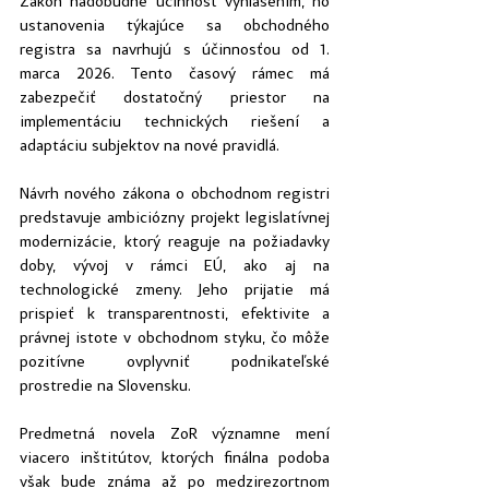
Zákon nadobudne účinnosť vyhlásením, no 
ustanovenia týkajúce sa obchodného 
registra sa navrhujú s účinnosťou od 1. 
marca 2026. Tento časový rámec má 
zabezpečiť dostatočný priestor na 
implementáciu technických riešení a 
adaptáciu subjektov na nové pravidlá.
Návrh nového zákona o obchodnom registri 
predstavuje ambiciózny projekt legislatívnej 
modernizácie, ktorý reaguje na požiadavky 
doby, vývoj v rámci EÚ, ako aj na 
technologické zmeny. Jeho prijatie má 
prispieť k transparentnosti, efektivite a 
právnej istote v obchodnom styku, čo môže 
pozitívne ovplyvniť podnikateľské 
prostredie na Slovensku.
Predmetná novela ZoR významne mení 
viacero inštitútov, ktorých finálna podoba 
však bude známa až po medzirezortnom 