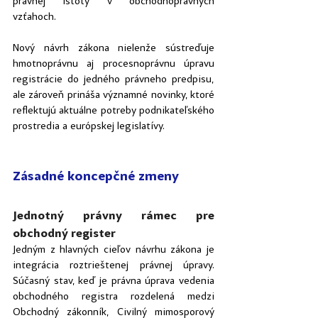
právnej istoty v obchodnoprávnych 
vzťahoch.
Nový návrh zákona nielenže sústreďuje 
hmotnoprávnu aj procesnoprávnu úpravu 
registrácie do jedného právneho predpisu, 
ale zároveň prináša významné novinky, ktoré 
reflektujú aktuálne potreby podnikateľského 
prostredia a európskej legislatívy.
Zásadné koncepčné zmeny
Jednotný právny rámec pre 
obchodný register
Jedným z hlavných cieľov návrhu zákona je 
integrácia roztrieštenej právnej úpravy. 
Súčasný stav, keď je právna úprava vedenia 
obchodného registra rozdelená medzi 
Obchodný zákonník, Civilný mimosporový 