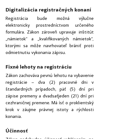
Digitalizácia registračných konaní
Registrácia bude možná výlučne 
elektronicky prostredníctvom určeného 
formulára. Zákon zároveň upravuje inštitút 
„námietok“ a „kvalifikovaných námietok“, 
ktorými sa môže navrhovateľ brániť proti 
odmietnutiu vykonania zápisu.
Fixné lehoty na registráciu
Zákon zachováva pevnú lehotu na vybavenie 
registrácie – dva (2) pracovné dni v 
štandardných prípadoch, päť (5) dní pri 
zápise premeny a dvadsaťjeden (21) dní pri 
cezhraničnej premene. Má ísť o proklientský 
krok v záujme právnej istoty a rýchlosti 
konania.
Účinnosť