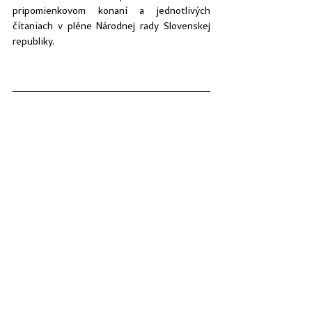
pripomienkovom konaní a jednotlivých 
čítaniach v pléne Národnej rady Slovenskej 
republiky.
Zdroj
:
https://www.slov-
lex.sk/elegislativa/legislativne-
procesy/SK/LP/2025/129
https://www.slov-lex.sk/aktuality/02