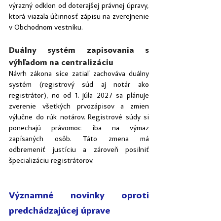
výrazný odklon od doterajšej právnej úpravy, 
ktorá viazala účinnosť zápisu na zverejnenie 
v Obchodnom vestníku.
Duálny systém zapisovania s 
výhľadom na centralizáciu
Návrh zákona síce zatiaľ zachováva duálny 
systém (registrový súd aj notár ako 
registrátor), no od 1. júla 2027 sa plánuje 
zverenie všetkých prvozápisov a zmien 
výlučne do rúk notárov. Registrové súdy si 
ponechajú právomoc iba na výmaz 
zapísaných osôb. Táto zmena má 
odbremeniť justíciu a zároveň posilniť 
špecializáciu registrátorov.
Významné novinky oproti 
predchádzajúcej úprave