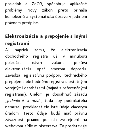
poriadok a ZoOR, spôsobuje aplikačné 
problémy. Nový zákon preto prináša 
komplexnú a systematickú úpravu v jedinom 
právnom predpise.
Elektronizácia a prepojenie s inými 
registrami
Aj napriek tomu, že elektronizácia 
obchodného registra už v minulosti 
pokročila, návrh zákona posúva 
elektronizáciu opäť smerom dopredu. 
Zavádza legislatívnu podporu technického 
prepojenia obchodného registra s ostatnými 
verejnými databázami (najmä s referenčnými 
registrami). Cieľom je dosiahnuť zásadu 
„
jedenkrát a dosť
“, teda aby podnikatelia 
nemuseli predkladať tie isté údaje viacerým 
úradom. Tieto údaje budú mať právnu 
záväznosť priamo po ich zverejnení na 
webovom sídle ministerstva. To predstavuje 